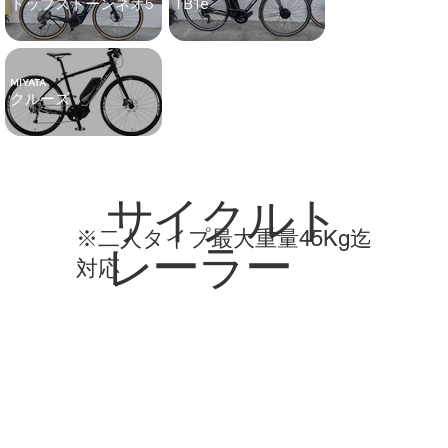
トップストーンネオ5
TB1e
MIYATA
クルーズ
サイクルト
※二人タイプ最大重量45Kg迄
レーラー
対応