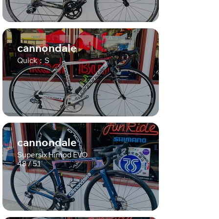
cannondale
Quick：S
cannondale
Supersix Himod EVO
48 / 51