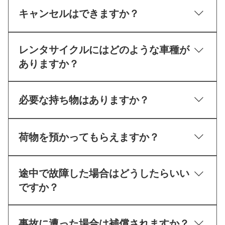
予約なしでも空きがあれば、レンタルは可能ですが
台数に限りがありますので事前のご予約をお勧めし
キャンセルはできますか？
ております。
ご予約前日までのキャンセルに限り、無料でキャン
レンタサイクルにはどのような車種が
セルができます。 営業時間中に店舗までお電話にて
ご連絡ください。 なお、当日キャンセルにつきまし
ありますか？
てはレンタサイクル料金の100%を請求いたしま
す。
ロードバイク・クロスバイク・Eバイク・タンデム
（鹿屋店のみ）・サイクルトレーラーがございま
必要な持ち物はありますか？
す。
水など飲み物・帽子・タオル等、お客様の必要に応
じて御準備ください。
荷物を預かってもらえますか？
お預かり可能です。 店舗内にて、お荷物の保管をさ
途中で故障した場合はどうしたらいい
せていただきます。
ですか？
速やかに、受付をされた店舗へご連絡をお願いしま
す。 ・本店 099-223-5468 ・鹿屋店 080-2771-8075
事故に遭った場合は補償されますか？