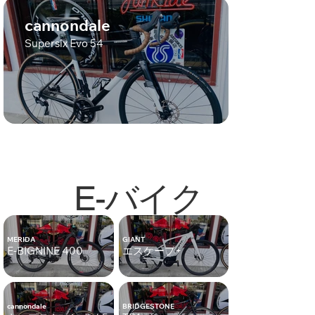
cannondale
Supersix Evo 54
E-バイク
MERIDA
GIANT
E-BIGNINE 400
エスケープ+
cannondale
BRIDGESTONE