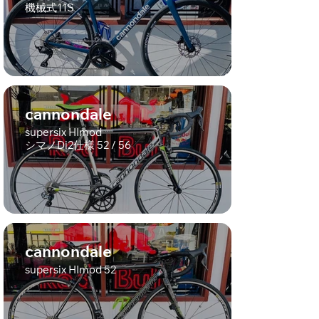
機械式11S
cannondale
supersix HImod
シマノDi2仕様 52 / 56
cannondale
supersix HImod 52