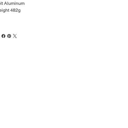
lt Aluminum
ight 482g