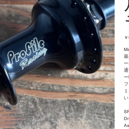
価
￥
格
Ma
最
ー
通
ー
フ
１
い
S
Dr
Ax